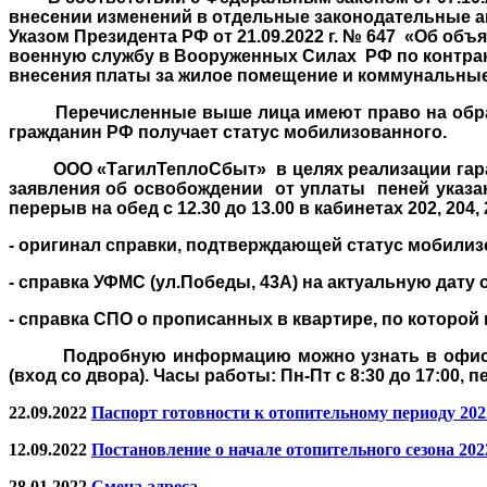
внесении изменений в отдельные законодательные а
Указом Президента РФ от 21.09.2022 г. № 647 «Об о
военную службу в Вооруженных Силах РФ по контракт
внесения платы за жилое помещение и коммунальные
Перечисленные выше лица имеют право на обращение
гражданин РФ получает статус мобилизованного.
ООО «ТагилТеплоСбыт» в целях реализации гарант
заявления об освобождении от уплаты пеней указанн
перерыв на обед с 12.30 до 13.00 в кабинетах 202, 
- оригинал справки, подтверждающей статус мобилиз
- справка УФМС (ул.Победы, 43А) на актуальную дату
- справка СПО о прописанных в квартире, по которой
Подробную информацию можно узнать
в офис
(вход со двора). Часы работы: Пн-Пт с 8:30 до 17:00, пе
22.09.2022
Паспорт готовности к отопительному периоду 202
12.09.2022
Постановление о начале отопительного сезона 202
28.01.2022
Смена адреса