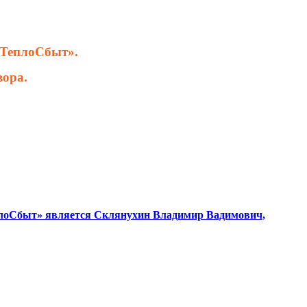
ТеплоСбыт».
вора.
еплоСбыт» является Склянухин Владимир Вадимович,