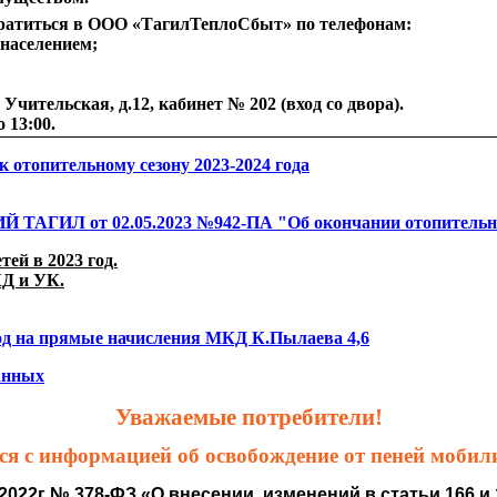
братиться в ООО «ТагилТеплоСбыт» по телефонам:
с населением;
Учительская, д.12, кабинет № 202 (вход со двора).
 13:00.
 отопительному сезону 2023-2024 года
т 02.05.2023 №942-ПА "Об окончании отопительного 
ей в 2023 год.
КД и УК.
од на прямые начисления МКД К.Пылаева 4,6
анных
Уважаемые потребители!
я с информацией об освобождение от пеней моби
.2022г № 378-ФЗ «О внесении изменений в статьи 166 