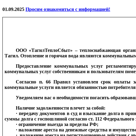
01.09.2025
Просим ознакомиться с информацией!
ООО «ТагилТеплоСбыт» – теплоснабжающая организ
Тагил. Отопление и горячая вода являются коммунальным
Предоставление коммунальных услуг регламентир
коммунальных услуг собственникам и пользователям пом
Согласно п. 66 Правил установлен срок оплаты з
коммунальные услуги является обязанностью потребителя
Уведомляем вас о необходимости погасить образовав
Наличие задолженности влечет за собой:
·
передачу документов в суд и взыскание долга в при
суммы долга с госпошлиной согласно ст. 112 Федерального 
·
ограничение выезда за пределы РФ;
·
наложение ареста на денежные средства и имуществ
·
наложение ареста на регистрационные действия с 