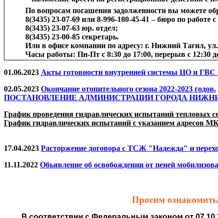
По вопросам погашения задолженности вы можете о
8(3435) 23-07-69 или 8-996-180-45-41 – бюро по работе 
8(3435) 23-07-63 юр. отдел;
8(3435) 23-00-85 секретарь.
Или в офисе компании по адресу: г. Нижний Тагил, ул. 
Часы работы: Пн-Пт с 8:30 до 17:00, перерыв с 12:30 до
01.06.2023
Акты готовности внутренней системы ЦО и ГВС к
02.05.2023
Окончание отопительного сезона 2022-2023 годов.
ПОСТАНОВЛЕНИЕ АДМИНИСТРАЦИИ ГОРОДА НИЖНИЙ ТАГИЛ о
График проведения гидравлических испытаний тепловых сет
График гидравлических испытаний с указанием адресов М
17.04.2023
Расторжение договора с ТСЖ "Надежда" и перех
11.11.2022
Обьявление об освобождении от пеней мобилизов
Просим ознакомитьс
В соответствии с Федеральным законом от 07.10