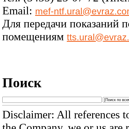
Email:
mef-ntf.ural@evraz.c
Для передачи показаний 
помещениям
tts.ural@evra
Поиск
Disclaimer: All references 
the Company, we or us are 