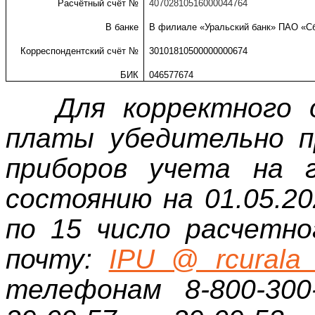
Расчётный счёт №
40702810516000044764
В банке
В филиале «Уральский банк» ПАО «Сбе
Корреспондентский счёт №
30101810500000000674
БИК
046577674
Для корректного 
платы убедительно п
приборов учета на г
состоянию на 01.05.20
по 15 число расчетно
почту:
IPU @ rcurala 
телефонам 8-800-300-